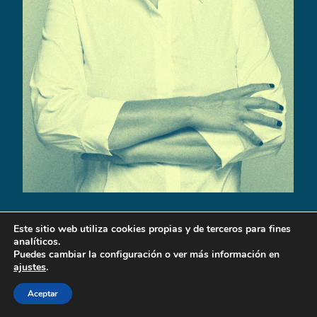
Ana Gea
Este sitio web utiliza cookies propias y de terceros para fines
analíticos.
Directora Ejecutiva en PalauGea / Directora en
Puedes cambiar la configuración o ver más información en
Gràffica.info
.
ajustes
.
Firma y venta del libro
«Vivir del diseño».
Aceptar
Viernes 30 de junio
MUNA.
Museo de la Naturaleza y Arqueología.